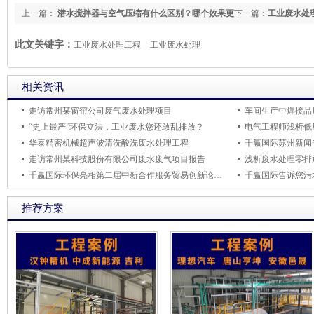
上一篇：
潜水搅拌器与空气压缩有什么区别？哪个效果更
下一篇：
工业废水处
好？地下设施可能2年打开一次，潜水搅拌器维修成本高吗？
有关？
此文关键字：
工业废水处理工程
工业废水处理
相关资讯
走访常州某窗帘公司废气废水处理项目
车间生产中焊接品
“史上最严”环保立法，工业废水您还敢乱排放？
电气工程师浅析低
华泰精密机械超声波清洗酸洗废水处理工程
千赢国际苏州新闻
走访常州某科技股份有限公司废水废气项目报告
浅析废水处理零排
千赢国际环保亮相第二届中新合作服务贸易创新论坛暨首届金鸡湖现代服务业峰会
推荐方案