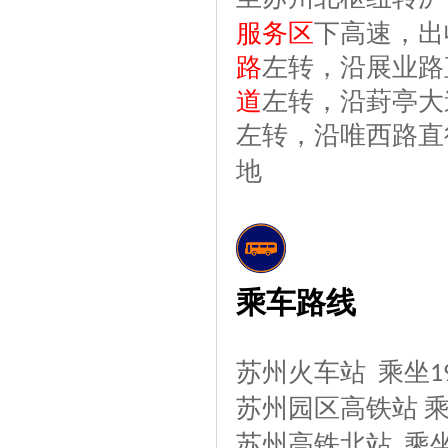
服务区
下高速，出
路
左转，沿展业路
道
左转，沿葑亭大
左转，沿唯西路直
地
乘车路线
苏州火车站
乘坐
1
苏州园区高铁站
苏州高铁北站
乘