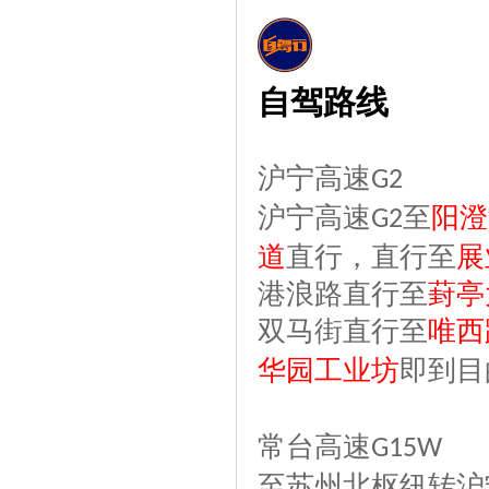
自驾路线
沪宁高速
G2
沪宁高速
至
阳澄
G2
道
直行，直行至
展
港浪路直行至
葑亭
双马街直行至
唯西
华园工业坊
即到目
常台高速
G15W
至苏州北枢纽转沪