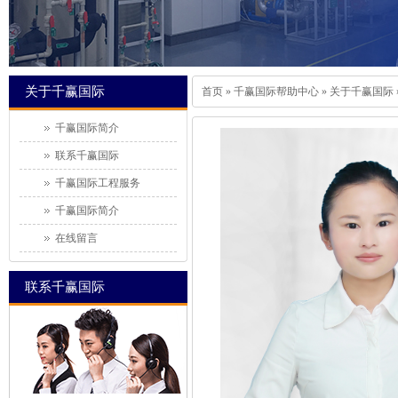
关于千赢国际
首页
»
千赢国际帮助中心
»
关于千赢国际
千赢国际简介
联系千赢国际
千赢国际工程服务
千赢国际简介
在线留言
联系千赢国际