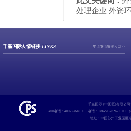
此文关键词：
外
处理企业
外资
千赢国际友情链接
LINKS
申请友情链接入口>>
千赢国际·(中国区)有限公
400电话：400-828-6100
电话：+86-512-62622100
传
地址：中国苏州工业园区唯